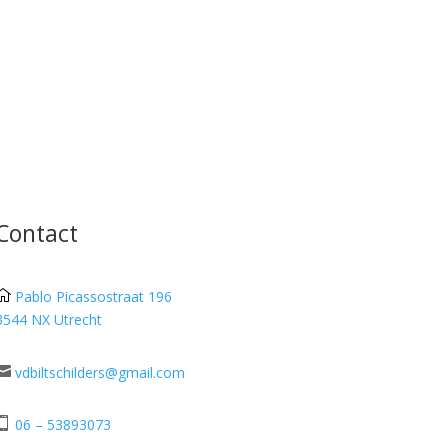
Contact

Pablo Picassostraat 196
3544 NX Utrecht

vdbiltschilders@gmail.com

06 – 53893073