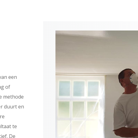
 van een
ag of
eze methode
r duurt en
ere
ltaat te
ief. De