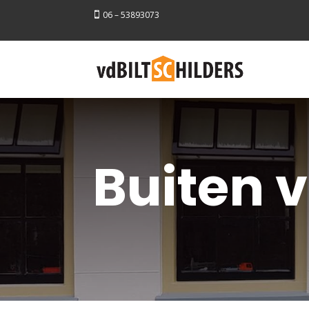
06 – 53893073

Buiten 