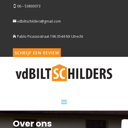
06 – 53893073

vdbiltschilders@gmail.com

Pablo Picassostraat 196 3544 NX Utrecht

SCHRIJF EEN REVIEW
Over ons