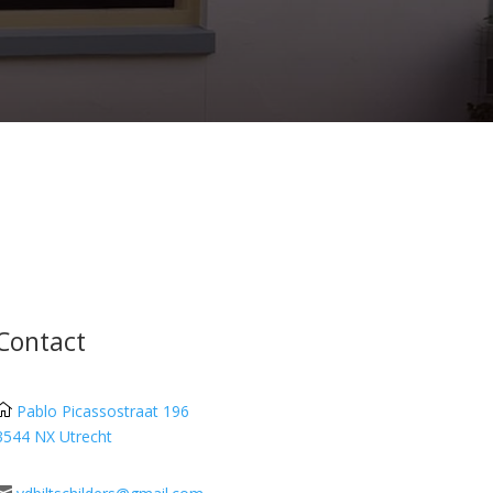
Contact

Pablo Picassostraat 196
3544 NX Utrecht
