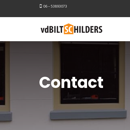
06 – 53893073

Contact